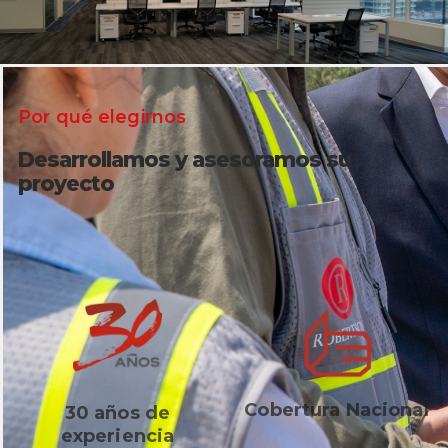
Por qué elegirnos
Desarrollamos y asesoramos su
proyecto
Cobertura Nacional
30 años de
experiencia