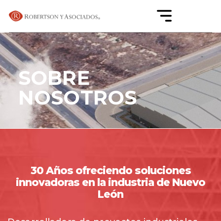
SOBRE
NOSOTROS
30 Años ofreciendo soluciones
innovadoras en la industria de Nuevo
León