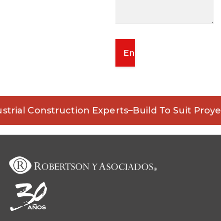
strial Construction Experts
–
Build To Suit Proye